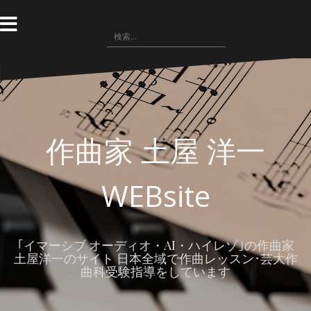
コ
ン
検
テ
索
ン
:
ツ
へ
ス
キ
ッ
作曲家 土屋 洋一
プ
WEBsite
｢イマーシブ オーディオ・AI・ハイレゾ｣の作曲家
土屋洋一のサイト 日本全域で作曲レッスン･芸大作
曲科受験指導をしています