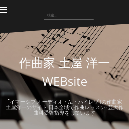
コ
ン
検
テ
索
ン
:
ツ
へ
ス
キ
ッ
作曲家 土屋 洋一
プ
WEBsite
｢イマーシブ オーディオ・AI・ハイレゾ｣の作曲家
土屋洋一のサイト 日本全域で作曲レッスン･芸大作
曲科受験指導をしています