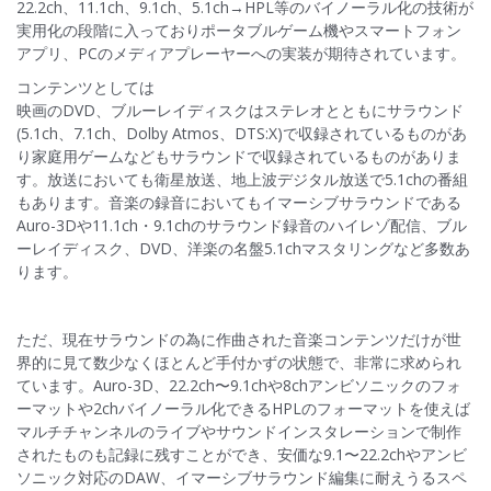
22.2ch、11.1ch、9.1ch、5.1ch→HPL等のバイノーラル化の技術が
実用化の段階に入っておりポータブルゲーム機やスマートフォン
アプリ、PCのメディアプレーヤーへの実装が期待されています。
コンテンツとしては
映画のDVD、ブルーレイディスクはステレオとともにサラウンド
(5.1ch、7.1ch、Dolby Atmos、DTS:X)で収録されているものがあ
り家庭用ゲームなどもサラウンドで収録されているものがありま
す。放送においても衛星放送、地上波デジタル放送で5.1chの番組
もあります。音楽の録音においてもイマーシブサラウンドである
Auro-3Dや11.1ch・9.1chのサラウンド録音のハイレゾ配信、ブル
ーレイディスク、DVD、洋楽の名盤5.1chマスタリングなど多数あ
ります。
ただ、現在サラウンドの為に作曲された音楽コンテンツだけが世
界的に見て数少なくほとんど手付かずの状態で、非常に求められ
ています。Auro-3D、22.2ch〜9.1chや8chアンビソニックのフォ
ーマットや2chバイノーラル化できるHPLのフォーマットを使えば
マルチチャンネルのライブやサウンドインスタレーションで制作
されたものも記録に残すことができ、安価な9.1〜22.2chやアンビ
ソニック対応のDAW、イマーシブサラウンド編集に耐えうるスペ