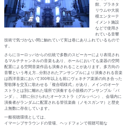
館、プラネタ
リウムや大規
模エンターテ
イメント施設
などで使用さ
れている音響
技術で気づかない間に触れていて実は巷にありふれているもので
す。
さらにヨーロッパからの伝統で多数のスピーカーにより表現され
るマルチチャンネルの音楽もあり、ホールにおいても楽器の空間
配置による空間音楽作品も演奏されることがあります。多方向の
音響という考え方…分割されたアンサンブルにより演奏される音楽
は西洋音楽において300年以上も前にヴェネチア楽派の向き合った
聖歌隊を交互に歌わせる「複合唱様式」があり、メインのオーケ
ストラとは別に離れた場所で演奏する小規模のアンサンブル「バ
ンダ」、3群に分けられたオーケストラ（グルッペン）、会場内に
演奏者がランダムに配置される管弦楽曲（ノモスガンマ）と歴史
上無数に存在しています。
一般視聴環境としては、
イマーシブサラウンドの登場、ヘッドフォンで視聴可能な