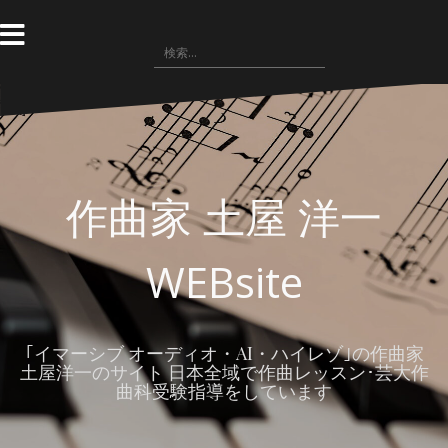
コ
ン
検
テ
索
ン
:
ツ
へ
ス
キ
ッ
作曲家 土屋 洋一
プ
WEBsite
｢イマーシブ オーディオ・AI・ハイレゾ｣の作曲家
土屋洋一のサイト 日本全域で作曲レッスン･芸大作
曲科受験指導をしています